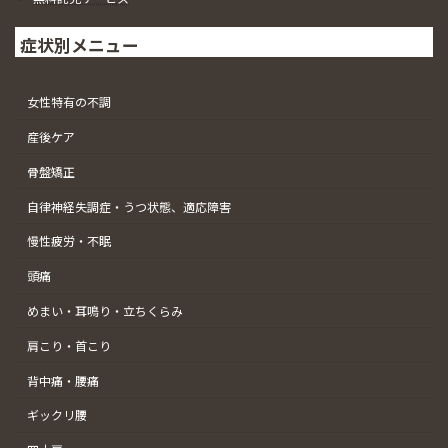
症状別メニュー
女性特有の不調
産後ケア
骨盤矯正
自律神経失調症・うつ状態、適応障害
慢性疲労・不眠
頭痛
めまい・耳鳴り・立ちくらみ
肩こり・首こり
背中痛・腰痛
ギックリ腰