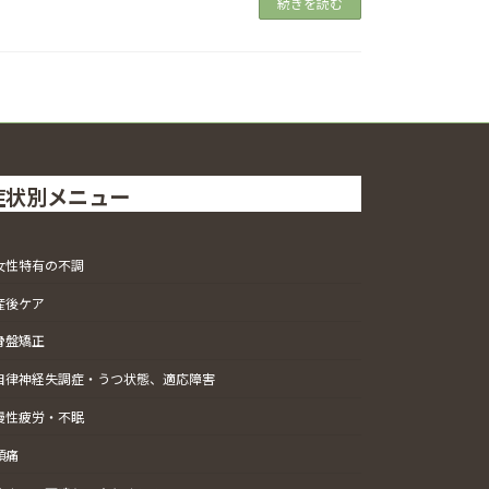
続きを読む
症状別メニュー
女性特有の不調
産後ケア
骨盤矯正
自律神経失調症・うつ状態、適応障害
慢性疲労・不眠
頭痛