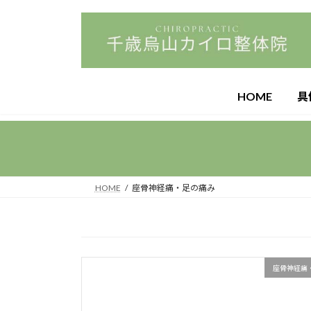
コ
ナ
ン
ビ
テ
ゲ
ン
ー
ツ
シ
へ
ョ
HOME
具
ス
ン
キ
に
ッ
移
プ
動
HOME
座骨神経痛・足の痛み
座骨神経痛