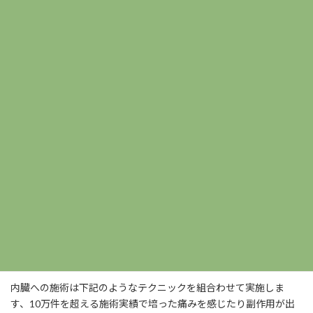
世田谷整体院の内臓への施術方法
世田谷整体院では最初に体を詳しくチェックして機能低下してい
る内臓を見つけだします。その上で内臓を活性化させる施術を行
い内臓を元気にな状態に回復させます。内臓が原因になることで
痛みや不定愁訴がその場で大幅に回復するケースも多いです。
内臓への施術は下記のようなテクニックを組合わせて実施しま
す、10万件を超える施術実績で培った痛みを感じたり副作用が出