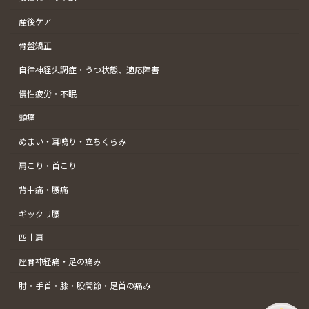
産後ケア
骨盤矯正
自律神経失調症・うつ状態、適応障害
慢性疲労・不眠
頭痛
めまい・耳鳴り・立ちくらみ
肩こり・首こり
背中痛・腰痛
ギックリ腰
四十肩
座骨神経痛・足の痛み
肘・手首・膝・股関節・足首の痛み