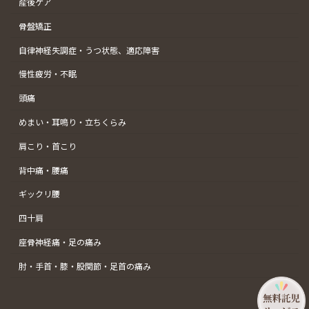
産後ケア
骨盤矯正
自律神経失調症・うつ状態、適応障害
慢性疲労・不眠
頭痛
めまい・耳鳴り・立ちくらみ
肩こり・首こり
背中痛・腰痛
ギックリ腰
四十肩
座骨神経痛・足の痛み
肘・手首・膝・股関節・足首の痛み