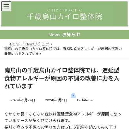
コ
ナ
ン
ビ
テ
ゲ
ン
ー
ツ
シ
へ
ョ
News-お知らせ
ス
ン
キ
に
HOME
News-お知らせ
ッ
移
南烏山の千歳烏山カイロ整体院では、遅延型食物アレルギーが原因の不調の
改善に力を入れています
プ
動
南烏山の千歳烏山カイロ整体院では、遅延型
食物アレルギーが原因の不調の改善に力を入
れています
最
終
2024年3月24日
2024年8月1日
tachibana
更
新
なかなか良くならない症状は遅延型食物アレルギーが原因になっ
日
ているケースが多く見受けられます。
時
:
長引く痛みや不調でお困りの方はブログ記事を読んでみて下さ