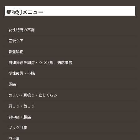
症状別メニュー
女性特有の不調
産後ケア
骨盤矯正
自律神経失調症・うつ状態、適応障害
慢性疲労・不眠
頭痛
めまい・耳鳴り・立ちくらみ
肩こり・首こり
背中痛・腰痛
ギックリ腰
四十肩